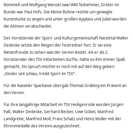
Römmelt und Wolfgang Wenzel zwei WM Teilnehmer, Dritter im
Bunde war Paul Höfs. Die kleine Bühne reichte um gewagte
Kunststücke zu zeigen und unter großen Applaus und Jubel wurden
die Aktiven verabschiedet.
Der Vorsitzende der Sport- und Kulturgemeinschaft Niestetal Walter
Dedecke setzte den Reigen der Festredner fort. Er sei eine
Riesenfreude zu sehen was der Verein leistet. Als er als 2.
Vorsitzender des TSV mitarbeiten durfte, hätte es ihm immer Spaß
gemacht. Ein Spruch möchte er noch mit auf den Weg geben:
„Kinder seit schlau, treibt Sport im TSV“.
Für die Kasseler Sparkasse übergab Thomas Dräbing ein Präsent an
den Verein.
Für ihre langjährige Mitarbeit im TSV Heiligenrode wurden Jürgen
Palt, Walter Dedecke, Gerhard Becker, Uwe Göbel, Manfred
Landgrebe, Manfred Moll, Franz Schätz und Heinz Müller mit der
Ehrenmedaille des Vereins ausgezeichnet.