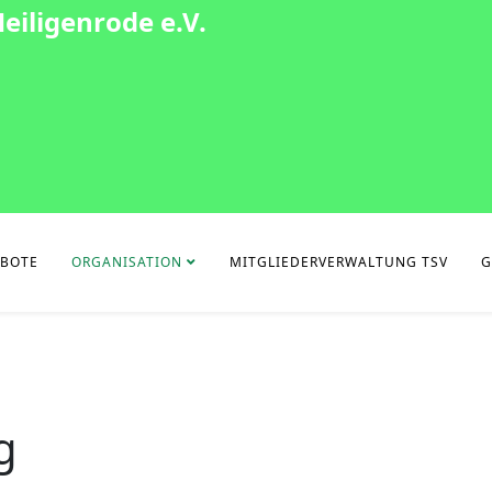
eiligenrode e.V.
EBOTE
ORGANISATION
MITGLIEDERVERWALTUNG TSV
G
g