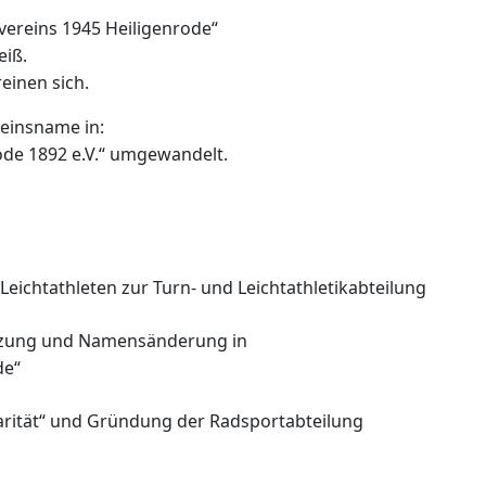
vereins 1945 Heiligenrode“
iß.
reinen sich.
einsname in:
ode 1892 e.V.“ umgewandelt.
Leichtathleten zur Turn- und
Leichtathletikabteilung
tzung und Namensänderung
in
de“
arität“ und Gründung der
Radsportabteilung