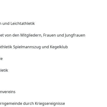
en
und Leichtathletik
tet
von den Mitgliedern, Frauen und
Jungfrauen
athletik Spielmannszug und
Kegelklub
de
letik
nvereins
rngemeinde durch Kriegsereignisse